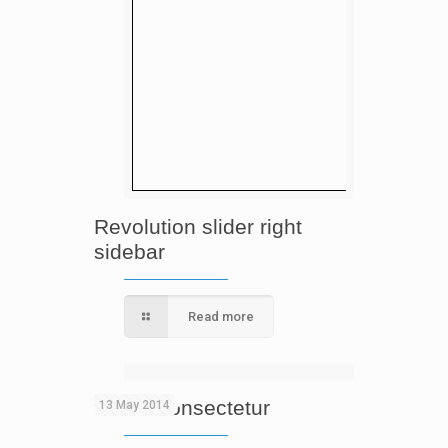
Revolution slider right
sidebar
Read more
Mattis consectetur
13 May 2014