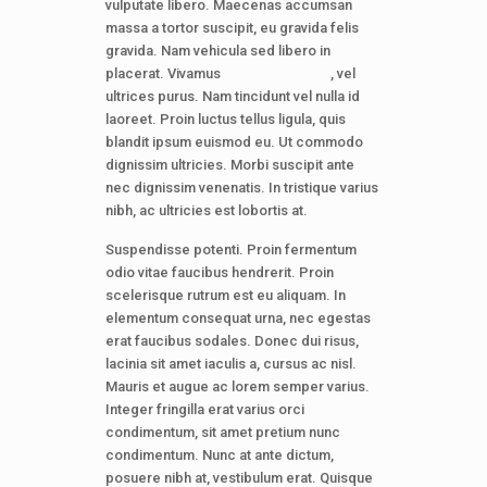
vulputate libero. Maecenas accumsan
massa a tortor suscipit, eu gravida felis
gravida. Nam vehicula sed libero in
placerat. Vivamus
, vel
ultrices purus. Nam tincidunt vel nulla id
laoreet. Proin luctus tellus ligula, quis
blandit ipsum euismod eu. Ut commodo
dignissim ultricies. Morbi suscipit ante
nec dignissim venenatis. In tristique varius
nibh, ac ultricies est lobortis at.
Suspendisse potenti. Proin fermentum
odio vitae faucibus hendrerit. Proin
scelerisque rutrum est eu aliquam. In
elementum consequat urna, nec egestas
erat faucibus sodales. Donec dui risus,
lacinia sit amet iaculis a, cursus ac nisl.
Mauris et augue ac lorem semper varius.
Integer fringilla erat varius orci
condimentum, sit amet pretium nunc
condimentum. Nunc at ante dictum,
posuere nibh at, vestibulum erat. Quisque