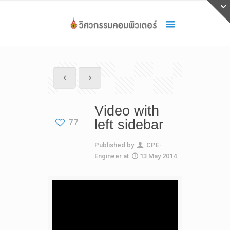
Video with
77
left sidebar
Published by
CPE-
Engineer
at
13 May 2014