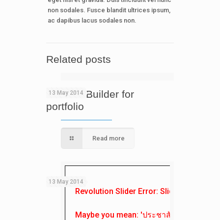
non sodales. Fusce blandit ultrices ipsum,
ac dapibus lacus sodales non.
Related posts
Content Builder for
13 May 2014
portfolio
Read more
13 May 2014
Revolution Slider Error: Slider with alias
Maybe you mean: 'ประชาสัมพันธ์'