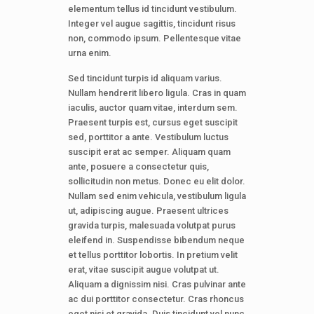
elementum tellus id tincidunt vestibulum.
Integer vel augue sagittis, tincidunt risus
non, commodo ipsum. Pellentesque vitae
urna enim.
Sed tincidunt turpis id aliquam varius.
Nullam hendrerit libero ligula. Cras in quam
iaculis, auctor quam vitae, interdum sem.
Praesent turpis est, cursus eget suscipit
sed, porttitor a ante. Vestibulum luctus
suscipit erat ac semper. Aliquam quam
ante, posuere a consectetur quis,
sollicitudin non metus. Donec eu elit dolor.
Nullam sed enim vehicula, vestibulum ligula
ut, adipiscing augue. Praesent ultrices
gravida turpis, malesuada volutpat purus
eleifend in. Suspendisse bibendum neque
et tellus porttitor lobortis. In pretium velit
erat, vitae suscipit augue volutpat ut.
Aliquam a dignissim nisi. Cras pulvinar ante
ac dui porttitor consectetur. Cras rhoncus
eget nisi et gravida. Duis tincidunt vel nunc